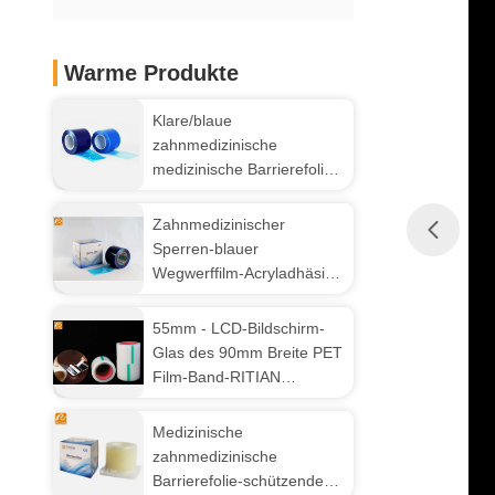
Warme Produkte
Klare/blaue
zahnmedizinische
medizinische Barrierefolie
4 x 6 bewegt 1200 Blätter
pro Rolle Schritt für Schritt
Zahnmedizinischer
fort
Sperren-blauer
Wegwerffilm-Acryladhäsion
keine Stärke des
Rückstand-30-50 Mic
55mm - LCD-Bildschirm-
Glas des 90mm Breite PET
Film-Band-RITIAN
entfernen Staubschutzfilm
Medizinische
zahnmedizinische
Barrierefolie-schützende