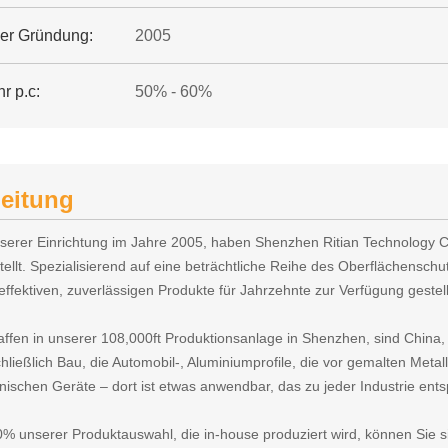
der Gründung:
2005
r p.c:
50% - 60%
leitung
nserer Einrichtung im Jahre 2005, haben Shenzhen Ritian Technology Co
tellt. Spezialisierend auf eine beträchtliche Reihe des Oberflächenschu
effektiven, zuverlässigen Produkte für Jahrzehnte zur Verfügung gestell
ffen in unserer 108,000ft Produktionsanlage in Shenzhen, sind China
hließlich Bau, die Automobil-, Aluminiumprofile, die vor gemalten Metal
onischen Geräte – dort ist etwas anwendbar, das zu jeder Industrie ent
0% unserer Produktauswahl, die in-house produziert wird, können Sie sic