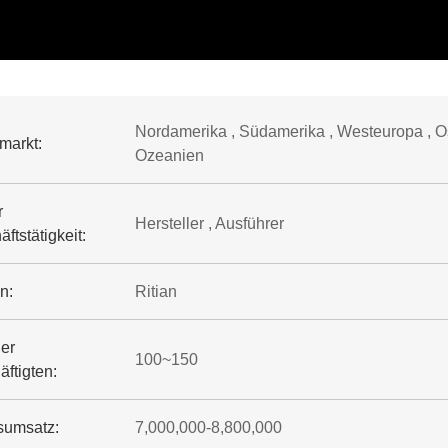
Nordamerika , Südamerika , Westeuropa , Os
markt:
Ozeanien
r
Hersteller , Ausführer
ftstätigkeit:
n:
Ritian
der
100~150
ftigten:
sumsatz:
7,000,000-8,800,000