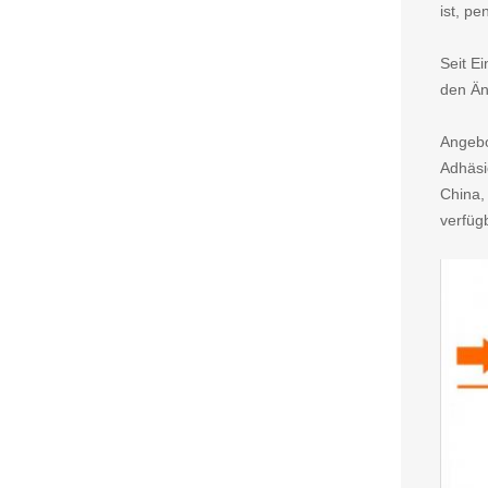
ist, p
Seit E
den Än
Angebo
Adhäsi
China,
verfüg