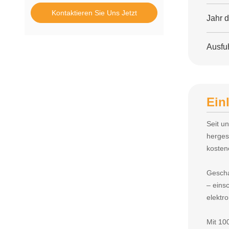
Kontaktieren Sie Uns Jetzt
Jahr 
Ausfuh
Ein
Seit u
herges
kosten
Gescha
– einsc
elektr
Mit 10