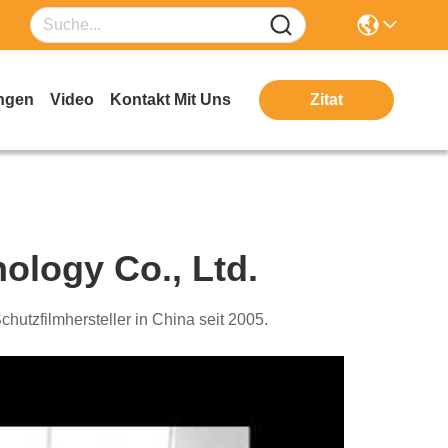
ngen
Video
Kontakt Mit Uns
Zitat
ology Co., Ltd.
zhens Ritian. Der führende Schutzfilmhersteller in China seit 2005.