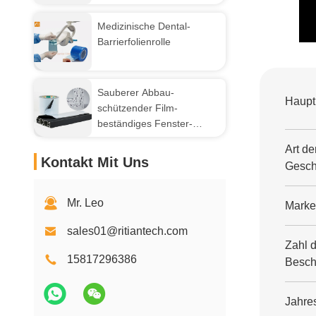
Barrierefolie 4" einfache
Blätter X 6" 1200 treffen
Medizinische Dental-
zu,/entfernen sich
Barrierfolienrolle
Sauberer Abbau-
Haupt
schützender Film-
beständiges Fenster-
Rahmen-Schutz-
Art de
AluminiumuVband
Kontakt Mit Uns
Geschä
Mr. Leo
Marke
sales01@ritiantech.com
Zahl 
15817296386
Beschä
Jahre