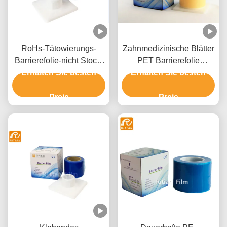
RoHs-Tätowierungs-
Zahnmedizinische Blätter
Barrierefolie-nicht Stock-
PET Barrierefolie
Erhalten Sie besten
Rand
Erhalten Sie besten
medizinische Geräte
Soems Material-1200
Preis
Preis