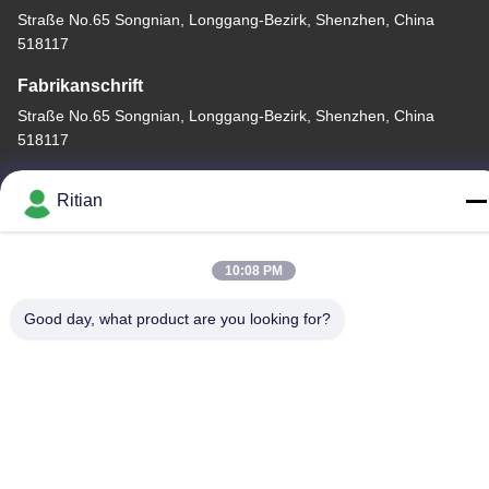
Straße No.65 Songnian, Longgang-Bezirk, Shenzhen, China
518117
Fabrikanschrift
Straße No.65 Songnian, Longgang-Bezirk, Shenzhen, China
518117
Telefon
Ritian
+86-755-84080323
10:08 PM
Good day, what product are you looking for?
Gute Qualität Chinas PET-SCHÜTZENDER FILM Lieferant.
Copyright-© -2026 Shenzhen Ritian Technology Co., Ltd. . Alle
Rechte vorbehalten.
Datenschutzrichtlinie
|
Sitemap