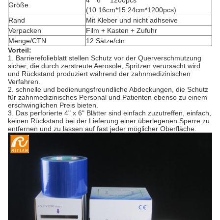
4" *6 '' *1200pcs
Größe
(10.16cm*15.24cm*1200pcs)
Rand
Mit Kleber und nicht adhseive
Verpacken
Film + Kasten + Zufuhr
Menge/CTN
12 Sätze/ctn
Vorteil:
1. Barrierefolieblatt stellen Schutz vor der Querverschmutzung
sicher, die durch zerstreute Aerosole, Spritzen verursacht wird
und Rückstand produziert während der zahnmedizinischen
Verfahren.
2. schnelle und bedienungsfreundliche Abdeckungen, die Schutz
für zahnmedizinisches Personal und Patienten ebenso zu einem
erschwinglichen Preis bieten.
3. Das perforierte 4" x 6" Blätter sind einfach zuzutreffen, einfach,
keinen Rückstand bei der Lieferung einer überlegenen Sperre zu
entfernen und zu lassen auf fast jeder möglicher Oberfläche.