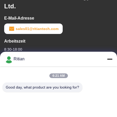
Ltd.
E-Mail-Adresse
sales01@ritiantech.com
Arbeitszeit
8:30-18:00
Ritian
Unsere Adresse
Firmenadresse
6:21 AM
Straße No.65 Songnian, Longgang-Bezirk, Shenzhen, China
518117
Good day, what product are you looking for?
Fabrikanschrift
Straße No.65 Songnian, Longgang-Bezirk, Shenzhen, China
518117
Telefon