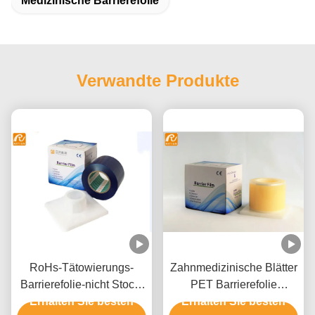
Medizinische Barrierefolie
Verwandte Produkte
RoHs-Tätowierungs-
Zahnmedizinische Blätter
Barrierefolie-nicht Stock-
PET Barrierefolie
Erhalten Sie besten
Rand
Erhalten Sie besten
medizinische Geräte