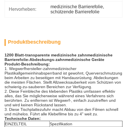
medizinische Barrierefolie
, 
Hervorheben:
schützende Barrierefolie
Produktbeschreibung
1200 Blatt-transparente medizinische zahnmedizinische
Barrierefolie-Abdeckungs-zahnmedizinische Geräte
Produkt-Beschreibung:
1. Wegwerfhersteller-zahnmedizinischer
Plastikallgemeinhinabsperrband ist gewohnt, Querverschmutzung
beim Arbeiten zu beseitigen mit Handausrüstung. Abdeckungen
die meisten Flächen. Stellt Allzwecksauberkeit vom Schützen von
schwierig-zu-sauberen Bereichen zur Verfügung.
2. Diese Feinbleche des klebenden Plastiks umfassen effektiv
alles, das Sie möglicherweise während eines Verfahrens sich
berührten. Zu entfernen ist Wegwerf-, einfach zuzutreffen und
und wird keinen Rückstand lassen.
3. Diese Tischplattezufuhr macht Abbau von den Filmen schnell
und mühelos. Führt alle Klebefilme bis zu 4" weit zu.
Technische Daten:
EINZELTEIL
Spezifikation