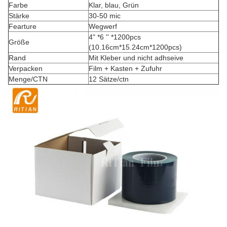
Farbe
Klar, blau, Grün
Stärke
30-50 mic
Fearture
Wegwerf
4" *6 '' *1200pcs
Größe
(10.16cm*15.24cm*1200pcs)
Rand
Mit Kleber und nicht adhseive
Verpacken
Film + Kasten + Zufuhr
Menge/CTN
12 Sätze/ctn