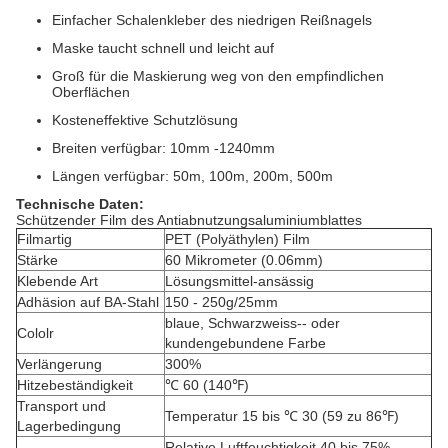
Einfacher Schalenkleber des niedrigen Reißnagels
Maske taucht schnell und leicht auf
Groß für die Maskierung weg von den empfindlichen
Oberflächen
Kosteneffektive Schutzlösung
Breiten verfügbar: 10mm -1240mm
Längen verfügbar: 50m, 100m, 200m, 500m
Technische Daten:
Schützender Film des Antiabnutzungsaluminiumblattes
Filmartig
PET (Polyäthylen) Film
Stärke
60 Mikrometer (0.06mm)
Klebende Art
Lösungsmittel-ansässig
Adhäsion auf BA-Stahl
150 - 250g/25mm
blaue, Schwarzweiss-- oder
Cololr
kundengebundene Farbe
Verlängerung
300%
Hitzebeständigkeit
℃ 60 (140℉)
Transport und
Temperatur 15 bis ℃ 30 (59 zu 86℉)
Lagerbedingung
Relative Luftfeuchtigkeit 40 bis 75%