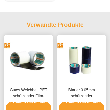
Verwandte Produkte
Gutes Weichheit PET
Blauer 0.05mm
schützender Film-
schützender
Erhalten Sie besten
Schwarzweiss-
Erhalten Sie besten
Aluminiumfilm für
Aluminiumfarbe
Blechtafel-Oberfläche