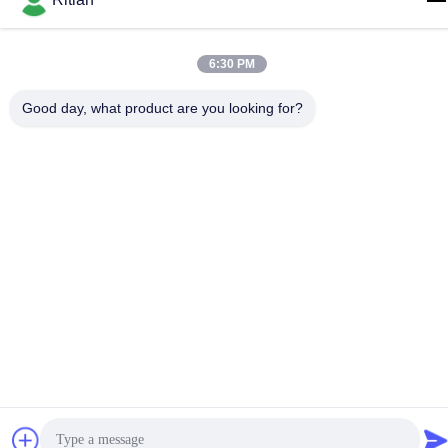
+86-755-84080323
6:30 PM
Good day, what product are you looking for?
Gute Qualität Chinas PET-SCHÜTZENDER FILM Lieferant.
Copyright-© -2026 Shenzhen Ritian Technology Co., Ltd. . Alle
Rechte vorbehalten.
Datenschutzrichtlinie
|
Sitemap