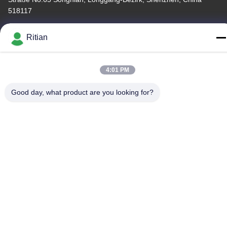
518117
Telefon
Ritian
+86-755-84080323
4:01 PM
Good day, what product are you looking for?
Gute Qualität Chinas PET-SCHÜTZENDER FILM Lieferant.
Copyright-© -2026 Shenzhen Ritian Technology Co., Ltd. . Alle
Rechte vorbehalten.
Datenschutzrichtlinie
|
Sitemap