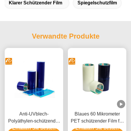
Klarer Schützender Film
Spiegelschutzfilm
Verwandte Produkte
Anti-UVblech-
Blaues 60 Mikrometer
Polyäthylen-schützender
PET schützender Film für
Erhalten Sie besten
Film-Lösungsmittel
Edelstahl-Aluminium
Erhalten Sie besten