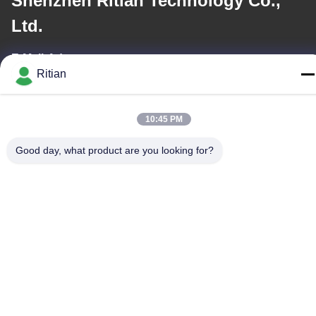
Shenzhen Ritian Technology Co.,
Ltd.
E-Mail-Adresse
Ritian
sales01@ritiantech.com
Arbeitszeit
10:45 PM
8:30-18:00
Good day, what product are you looking for?
Unsere Adresse
Firmenadresse
Straße No.65 Songnian, Longgang-Bezirk, Shenzhen, China
518117
Fabrikanschrift
Straße No.65 Songnian, Longgang-Bezirk, Shenzhen, China
518117