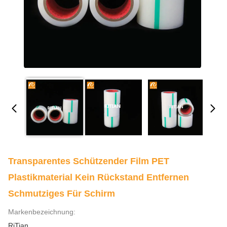
Transparentes Schützender Film PET
Plastikmaterial Kein Rückstand Entfernen
Schmutziges Für Schirm
Markenbezeichnung:
RiTian