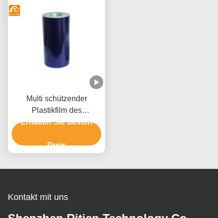
Multi schützender
Plastikfilm des
Gebrauchs-50mm für die
Erhalten Sie besten
Möbel-Paletten-
Verpackung
Preis
Kontakt mit uns