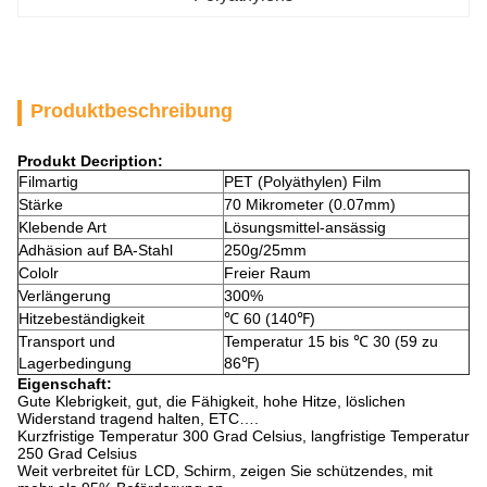
Produktbeschreibung
Produkt Decription:
Filmartig
PET (Polyäthylen) Film
Stärke
70 Mikrometer (0.07mm)
Klebende Art
Lösungsmittel-ansässig
Adhäsion auf BA-Stahl
250g/25mm
Cololr
Freier Raum
Verlängerung
300%
Hitzebeständigkeit
℃ 60 (140℉)
Transport und
Temperatur 15 bis ℃ 30 (59 zu
Lagerbedingung
86℉)
Eigenschaft:
Gute Klebrigkeit, gut, die Fähigkeit, hohe Hitze, löslichen
Widerstand tragend halten, ETC….
Kurzfristige Temperatur 300 Grad Celsius, langfristige Temperatur
250 Grad Celsius
Weit verbreitet für LCD, Schirm, zeigen Sie schützendes, mit