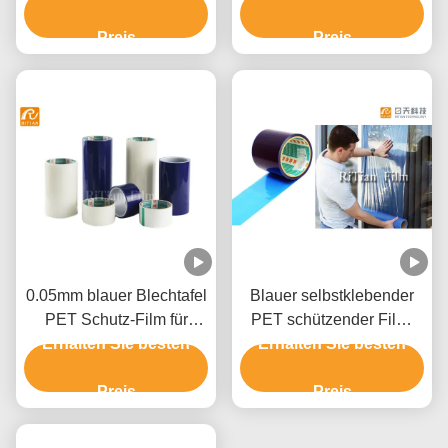
basierte Kleber
Preis
Preis
0.05mm blauer Blechtafel
Blauer selbstklebender
PET Schutz-Film für
PET schützender Film-
Erhalten Sie besten
zusammengesetzte
Shatterproof Fenster-Film
Erhalten Sie besten
Aluminiumplatte
Preis
Preis