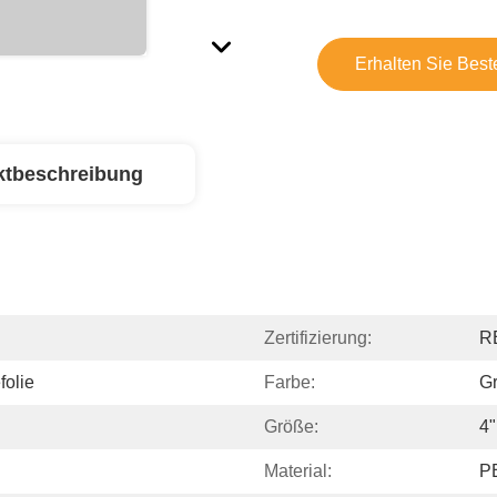
Erhalten Sie Best
ktbeschreibung
Zertifizierung:
R
folie
Farbe:
G
Größe:
4
Material:
P