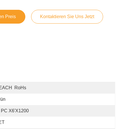
en Preis
Kontaktieren Sie Uns Jetzt
EACH  RoHs
rün
" PC X6'x1200
ET