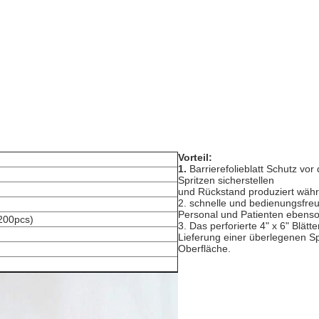
Vorteil:
1.
Barrierefolieblatt Schutz vo
Spritzen sicherstellen
und Rückstand produziert währ
2. schnelle und bedienungsfre
Personal und Patienten ebenso
200pcs)
3. Das perforierte 4" x 6" Blätt
Lieferung einer überlegenen Sp
Oberfläche.