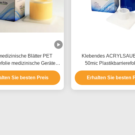
edizinische Blätter PET
Klebendes ACRYLSAU
efolie medizinische Geräte
50mic Plastikbarrierefol
oems Material-1200
zahnmedizinische Kli
alten Sie besten Preis
Erhalten Sie besten P