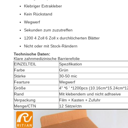
Klebriger Extrakleber
Kein Rückstand
Wegwerf
Sekunden zum zuzutreffen
1200 4 Zoll 6 Zoll x durchlöcherten Blätter
Nicht oder mit Stock-Rändern
Technische Daten:
Klare zahnmedizinische Barrierefolie
EINZELTEIL
Spezifikation
Farbe
Grün
Stärke
30-50 mic
Fearture
Wegwerf
Größe
4" *6 ' *1200pcs (10.16cm*15.24cm*1
Rand
Mit klebendem und nicht adhseive
Verpackung
Film + Kasten + Zufuhr
Menge/CTN
12 Sätze/ctn