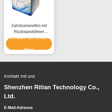
Zahnbarrierefilm mit
Rückstandsfreier
Entfernung Exzellente
Erhalten Sie besten
Transparenz und
langlebiger Kern für den
Preis
Schutz von
medizinischen Geräten
Kontakt mit uns
Shenzhen Ritian Technology Co.,
Ltd.
E-Mail-Adresse