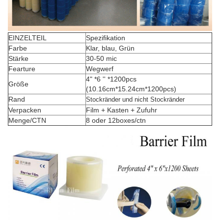
EINZELTEIL
Spezifikation
Farbe
Klar, blau, Grün
Stärke
30-50 mic
Fearture
Wegwerf
4" *6 '' *1200pcs
Größe
(10.16cm*15.24cm*1200pcs)
Rand
Stockränder und nicht Stockränder
Verpacken
Film + Kasten + Zufuhr
Menge/CTN
8 oder 12boxes/ctn