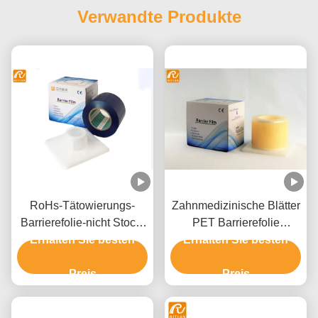
Verwandte Produkte
RoHs-Tätowierungs-
Zahnmedizinische Blätter
Barrierefolie-nicht Stock-
PET Barrierefolie
Erhalten Sie besten
Rand
Erhalten Sie besten
medizinische Geräte
Soems Material-1200
Preis
Preis