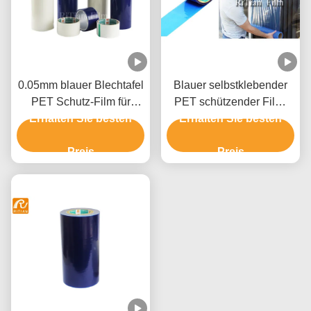
0.05mm blauer Blechtafel
Blauer selbstklebender
PET Schutz-Film für
PET schützender Film-
Erhalten Sie besten
zusammengesetzte
Shatterproof Fenster-Film
Erhalten Sie besten
Aluminiumplatte
Preis
Preis