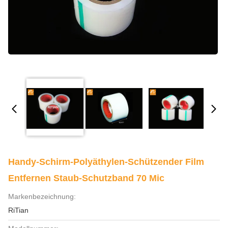
Handy-Schirm-Polyäthylen-Schützender Film
Entfernen Staub-Schutzband 70 Mic
Markenbezeichnung:
RiTian