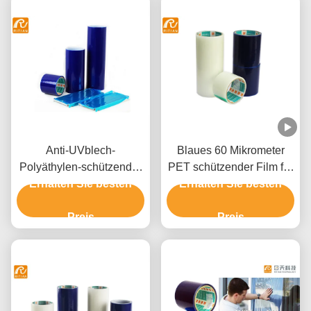
Anti-UVblech-
Blaues 60 Mikrometer
Polyäthylen-schützender
PET schützender Film für
Erhalten Sie besten
Film-Lösungsmittel
Edelstahl-Aluminium
Erhalten Sie besten
basierte Kleber
Preis
Preis