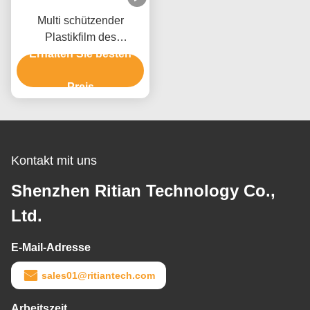
Multi schützender
Plastikfilm des
Gebrauchs-50mm für die
Erhalten Sie besten
Möbel-Paletten-
Verpackung
Preis
Kontakt mit uns
Shenzhen Ritian Technology Co.,
Ltd.
E-Mail-Adresse
sales01@ritiantech.com
Arbeitszeit