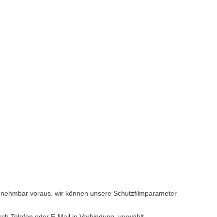
 annehmbar voraus. wir können unsere Schutzfilmparameter
rch Telefon oder E-Mail in Verbindung, vorwählt.