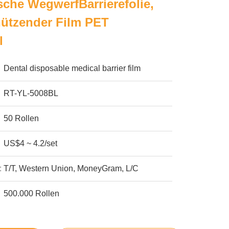
che WegwerfBarrierefolie,
hützender Film PET
l
Dental disposable medical barrier film
RT-YL-5008BL
50 Rollen
US$4 ~ 4.2/set
:
T/T, Western Union, MoneyGram, L/C
500.000 Rollen