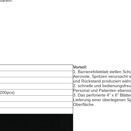
klarem.
Vorteil:
1. Barrierefolieblatt stellen S
Aerosole, Spritzen verursacht w
und Rückstand produziert währ
2. schnelle und bedienungsfre
Personal und Patienten ebenso
1200pcs)
3. Das perforierte 4" x 6" Blätt
Lieferung einer überlegenen Sp
Oberfläche.