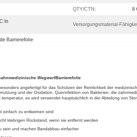
QTY/CTN:
8 
 In 
Versorgungsmaterial-Fähigkei
e Barrierefolie
zahnmedizinische WegwerfBarrierefolie
esonders angefertigt für das Schützen der Reinlichkeit der medizinisch
mutzung und der Oxidation, Querinfektion von Bakterien, die zahnmedi
 temperatur, es wird verwendet hauptsächlich in der Abteilung von Sto
ht einfach zu entkeimen sind
nicht klebrigen Rückstand, wenn sie entfernt werden
zu sein und machen Bandabbau einfacher