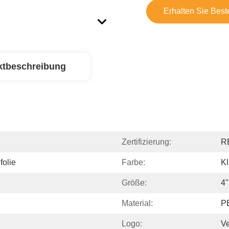
Erhalten Sie Best
ktbeschreibung
Zertifizierung:
R
folie
Farbe:
Kl
Größe:
4
Material:
P
Logo:
Ve