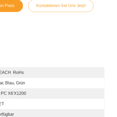
en Preis
Kontaktieren Sie Uns Jetzt
EACH  RoHs
ar, Blau, Grün
" PC X6'x1200
ET
rfügbar