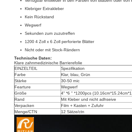
Verfügbar entweder in den Farben von Blauem oder von 
Klebriger Extrakleber
Kein Rückstand
Wegwerf
Sekunden zum zuzutreffen
1200 4 Zoll x 6 Zoll perforierte Blätter
Nicht oder mit Stock-Rändern
Technische Daten:
Klare zahnmedizinische Barrierefolie
EINZELTEIL
Spezifikation
Farbe
Klar, blau, Grün
Stärke
30-50 mic
Fearture
Wegwerf
Größe
4" *6 '' *1200pcs (10.16cm*15.24cm*
Rand
Mit Kleber und nicht adhseive
Verpacken
Film + Kasten + Zufuhr
Menge/CTN
12 Sätze/ctn