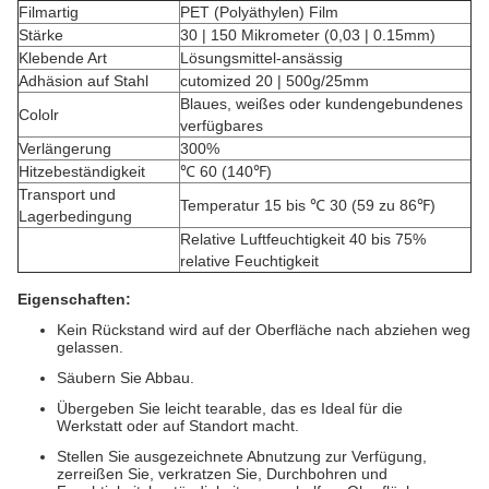
Filmartig
PET (Polyäthylen) Film
Stärke
30 | 150 Mikrometer (0,03 | 0.15mm)
Klebende Art
Lösungsmittel-ansässig
Adhäsion auf Stahl
cutomized 20 | 500g/25mm
Blaues, weißes oder kundengebundenes
Cololr
verfügbares
Verlängerung
300%
Hitzebeständigkeit
℃ 60 (140℉)
Transport und
Temperatur 15 bis ℃ 30 (59 zu 86℉)
Lagerbedingung
Relative Luftfeuchtigkeit 40 bis 75%
relative Feuchtigkeit
Eigenschaften:
Kein Rückstand wird auf der Oberfläche nach abziehen weg
gelassen.
Säubern Sie Abbau.
Übergeben Sie leicht tearable, das es Ideal für die
Werkstatt oder auf Standort macht.
Stellen Sie ausgezeichnete Abnutzung zur Verfügung,
zerreißen Sie, verkratzen Sie, Durchbohren und