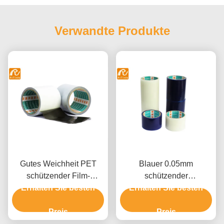
Verwandte Produkte
Gutes Weichheit PET
Blauer 0.05mm
schützender Film-
schützender
Erhalten Sie besten
Schwarzweiss-
Erhalten Sie besten
Aluminiumfilm für
Aluminiumfarbe
Blechtafel-Oberfläche
Preis
Preis