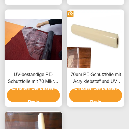
Fahrzeugoberflächen
Preis
Fahrzeugoberflächen
Preis
ohne Rückstände
UV-beständige PE-
70um PE-Schutzfolie mit
Schutzfolie mit 70 Mikron
Acrylklebstoff und UV-
Dicke und Acryl- oder
Erhalten Sie besten
Widerstand für Teppich-
Erhalten Sie besten
Gummikleber für Teppich-
und
und Automobilschutz
Preis
Fahrzeugoberflächenschutz
Preis