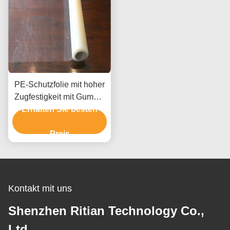
PE-Schutzfolie mit hoher
Zugfestigkeit mit Gummi-
Klebstoff zum Schutz der
Erhalten Sie besten
Oberfläche ohne
Rückstände
Preis
Kontakt mit uns
Shenzhen Ritian Technology Co.,
Ltd.