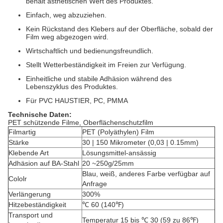
behält ästhetischen Wert des Produktes.
Einfach, weg abzuziehen.
Kein Rückstand des Klebers auf der Oberfläche, sobald der
Film weg abgezogen wird.
Wirtschaftlich und bedienungsfreundlich.
Stellt Wetterbeständigkeit im Freien zur Verfügung.
Einheitliche und stabile Adhäsion während des
Lebenszyklus des Produktes.
Für PVC HAUSTIER, PC, PMMA
Technische Daten:
PET schützende Filme, Oberflächenschutzfilm
Filmartig
PET (Polyäthylen) Film
Stärke
30 | 150 Mikrometer (0,03 | 0.15mm)
Klebende Art
Lösungsmittel-ansässig
Adhäsion auf BA-Stahl
20 ~250g/25mm
Blau, weiß, anderes Farbe verfügbar auf
Cololr
Anfrage
Verlängerung
300%
Hitzebeständigkeit
℃ 60 (140℉)
Transport und
Temperatur 15 bis ℃ 30 (59 zu 86℉)