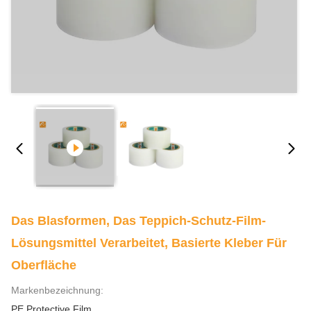
Das Blasformen, Das Teppich-Schutz-Film-
Lösungsmittel Verarbeitet, Basierte Kleber Für
Oberfläche
Markenbezeichnung:
PE Protective Film