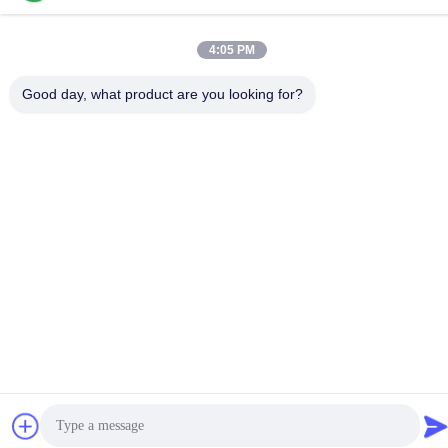
+86-755-84080323
4:05 PM
Good day, what product are you looking for?
Gute Qualität Chinas PET-SCHÜTZENDER FILM Lieferant.
Copyright-© -2026 Shenzhen Ritian Technology Co., Ltd. . Alle
Rechte vorbehalten.
Datenschutzrichtlinie
|
Sitemap