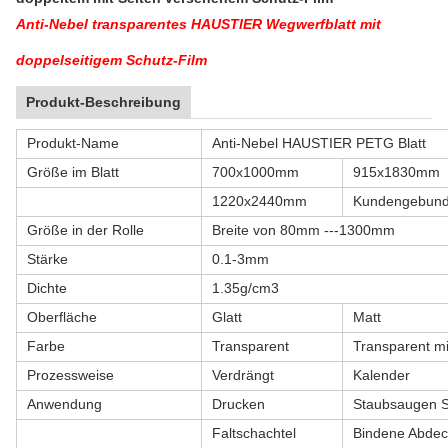
Anti-Nebel transparentes HAUSTIER Wegwerfblatt mit
doppelseitigem Schutz-Film
Produkt-Beschreibung
Produkt-Name
Anti-Nebel HAUSTIER PETG Blatt
Größe im Blatt
700x1000mm
915x1830mm
1220x2440mm
Kundengebund
Größe in der Rolle
Breite von 80mm ---1300mm
Stärke
0.1-3mm
Dichte
1.35g/cm3
Oberfläche
Glatt
Matt
Farbe
Transparent
Transparent m
Prozessweise
Verdrängt
Kalender
Anwendung
Drucken
Staubsaugen S
Faltschachtel
Bindene Abde