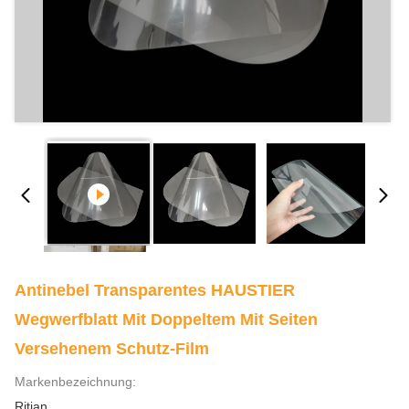
Antinebel Transparentes HAUSTIER
Wegwerfblatt Mit Doppeltem Mit Seiten
Versehenem Schutz-Film
Markenbezeichnung:
Ritian