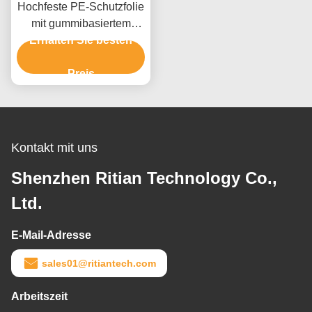
Hochfeste PE-Schutzfolie
mit gummibasiertem
Kleber für rückstandsfreie
Erhalten Sie besten
Entfernung und hohe
Zugfestigkeit
Preis
Kontakt mit uns
Shenzhen Ritian Technology Co.,
Ltd.
E-Mail-Adresse
sales01@ritiantech.com
Arbeitszeit