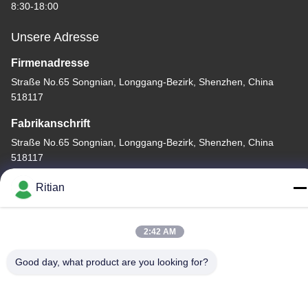
8:30-18:00
Unsere Adresse
Firmenadresse
Straße No.65 Songnian, Longgang-Bezirk, Shenzhen, China
518117
Fabrikanschrift
Straße No.65 Songnian, Longgang-Bezirk, Shenzhen, China
518117
Telefon
Ritian
+86-755-84080323
2:42 AM
Good day, what product are you looking for?
Gute Qualität Chinas PET-SCHÜTZENDER FILM Lieferant.
Copyright-© -2026 Shenzhen Ritian Technology Co., Ltd. . Alle