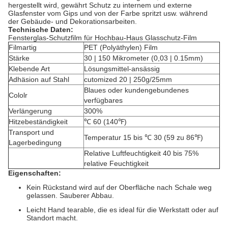
hergestellt wird, gewährt Schutz zu internem und externe
Glasfenster vom Gips und von der Farbe spritzt usw. während
der Gebäude- und Dekorationsarbeiten.
Technische Daten:
Fensterglas-Schutzfilm für Hochbau-Haus Glasschutz-Film
Filmartig
PET (Polyäthylen) Film
Stärke
30 | 150 Mikrometer (0,03 | 0.15mm)
Klebende Art
Lösungsmittel-ansässig
Adhäsion auf Stahl
cutomized 20 | 250g/25mm
Blaues oder kundengebundenes
Cololr
verfügbares
Verlängerung
300%
Hitzebeständigkeit
℃ 60 (140℉)
Transport und
Temperatur 15 bis ℃ 30 (59 zu 86℉)
Lagerbedingung
Relative Luftfeuchtigkeit 40 bis 75%
relative Feuchtigkeit
Eigenschaften:
Kein Rückstand wird auf der Oberfläche nach Schale weg
gelassen. Sauberer Abbau.
Leicht Hand tearable, die es ideal für die Werkstatt oder auf
Standort macht.