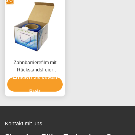
Zahnbarrierefilm mit
Rückstandsfreier
Entfernung Exzellente
Erhalten Sie besten
Transparenz und
langlebiger Kern für den
Preis
Schutz von
medizinischen Geräten
Kontakt mit uns