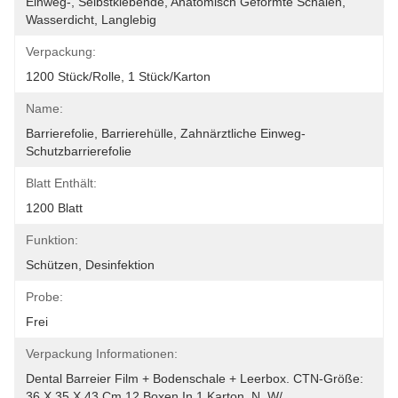
Einweg-, Selbstklebende, Anatomisch Geformte Schalen, 
Wasserdicht, Langlebig
Verpackung:
1200 Stück/Rolle, 1 Stück/Karton
Name:
Barrierefolie, Barrierehülle, Zahnärztliche Einweg-
Schutzbarrierefolie
Blatt Enthält:
1200 Blatt
Funktion:
Schützen, Desinfektion
Probe:
Frei
Verpackung Informationen:
Dental Barreier Film + Bodenschale + Leerbox. CTN-Größe: 
36 X 35 X 43 Cm 12 Boxen In 1 Karton. N. W/