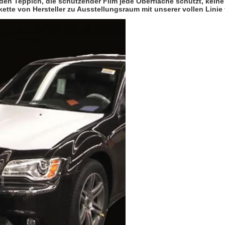
den Teppich, die schützender Film jede Oberfläche schützt, keine
ette von Hersteller zu Ausstellungsraum mit unserer vollen Lin