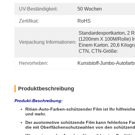
UV-Beständigkeit:
50 Wochen
Zertifikat:
RoHS
Standardexportkarton, 2 Ro
(1200mm X 100M/Rolle) In
Verpackung Informationen:
Einem Karton. 20,6 Kilog
CTN, CTN-Größe:
Hervorheben:
Kunststoff-Jumbo-Autofarbs
Produktbeschreibung
Produkt-Beschreibung:
Ritian-Auto-Farben-schützender Film ist Ihr hilfreich
und mehr.
Der auotomotive schützende Film kann fehlerlose Farb
die mit Oberflächenschutzwahlen von den schützend