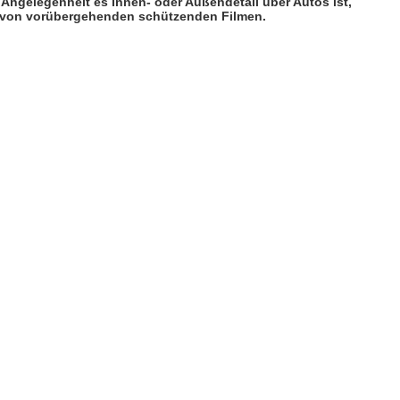
 Angelegenheit es Innen- oder Außendetail über Autos ist,
ie von vorübergehenden schützenden Filmen.