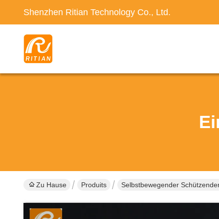
Shenzhen Ritian Technology Co., Ltd.
Ei
Zu Hause
Produits
Selbstbewegender Schützender