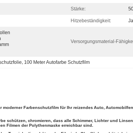
Stärke:
5
Hitzebeständigkeit:
J
llen 
 
Versorgungsmaterial-Fähigkei
ramm 
chutzfolie
, 
100 Meter Autofarbe Schutzfilm
er moderner Farbenschutzfilm für Ihr reizendes Auto, Automobilfen
e schützen, chromieren, dass alle Schimmer, Lichter und Linsen, d
en Filmen der Polythenmaske erreichbar sind.