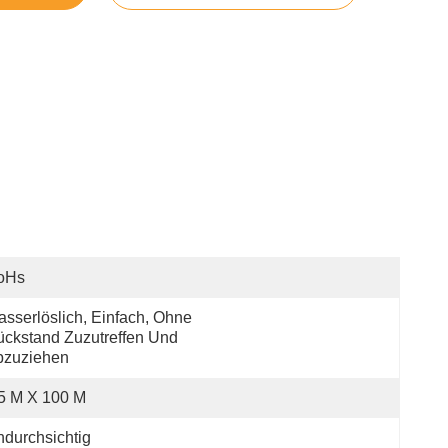
oHs
sserlöslich, Einfach, Ohne 
ckstand Zuzutreffen Und 
bzuziehen
5 M X 100 M
durchsichtig