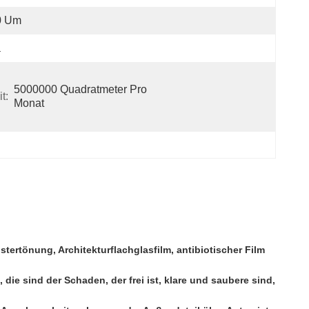
0 Um
a
5000000 Quadratmeter Pro 
t:
Monat
stertönung, Architekturflachglasfilm, antibiotischer Film
ie sind der Schaden, der frei ist, klare und saubere sind,