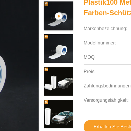
Plastik100 Me
Farben-Schütz
Markenbezeichnung:
Modellnummer:
MOQ:
Preis:
Zahlungsbedingungen
Versorgungsfähigkeit:
Erhalten Sie Best