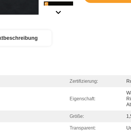
ktbeschreibung
Zertifizierung:
R
Wa
Eigenschaft:
Rü
A
Größe:
1,
Transparent:
Un