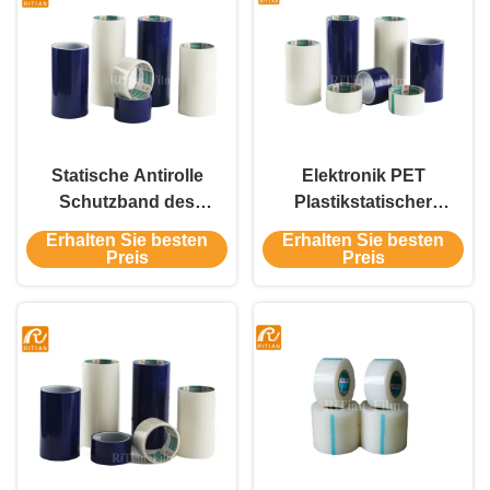
Statische Antirolle
Elektronik PET
Schutzband des
Plastikstatischer
wasserdichten PET
schützender Antifilm
Erhalten Sie besten
Erhalten Sie besten
benutzt für Handy-
und Band 0,05
Preis
Preis
Schirm
Millimeter Stärke-