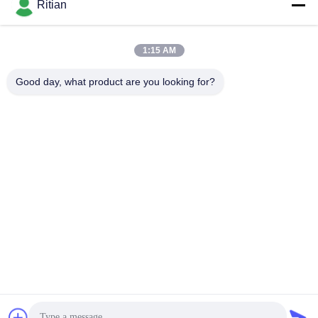
Ritian
Unsere Adresse
Firmenadresse
1:15 AM
Straße No.65 Songnian, Longgang-Bezirk, Shenzhen, China
518117
Good day, what product are you looking for?
Fabrikanschrift
Straße No.65 Songnian, Longgang-Bezirk, Shenzhen, China
518117
Telefon
+86-755-84080323
Gute Qualität Chinas PET-SCHÜTZENDER FILM Lieferant.
Copyright-© -2026 Shenzhen Ritian Technology Co., Ltd. . Alle
Rechte vorbehalten.
Datenschutzrichtlinie
|
Sitemap