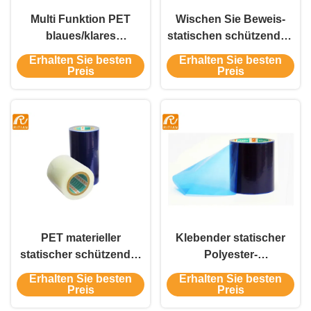
Multi Funktion PET
Wischen Sie Beweis-
blaues/klares
statischen schützenden
schützender Film-Band
Antifilm für
Erhalten Sie besten
Erhalten Sie besten
Oberflächenschutzfilm-,
elektronische
Preis
Preis
Bauelemente/Computer-
Fahrgestelle ab
PET materieller
Klebender statischer
statischer schützender
Polyester-
Antifilm für die
acrylsauerantifilm für
Erhalten Sie besten
Erhalten Sie besten
elektronische
Plastik-PC PMMA PVC-
Preis
Preis
Bauelement-freie Probe
ABS-pp. Blatt