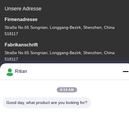
Unsere Adresse
Firmenadresse
Straße No.65 Songnian, Longgang-Bezirk, Shenzhen, China
518117
Fabrikanschrift
Straße No.65 Songnian, Longgang-Bezirk, Shenzhen, China
518117
Telefon
Ritian
+86-755-84080323
8:19 AM
Good day, what product are you looking for?
Gute Qualität Chinas PET-SCHÜTZENDER FILM Lieferant.
Copyright-© -2026 Shenzhen Ritian Technology Co., Ltd. . Alle
Rechte vorbehalten.