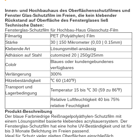
Innen- und Hochbauhaus des Oberflächenschutzfilmes und
Fenster Glas-Schutzfilm im Freien, die kein klebender
Rückstand auf Oberfläche des Fensterglases ließ
Technische Daten:
Fensterglas-Schutzfilm für Hochbau-Haus Glasschutz-Film
Filmartig
PET (Polyäthylen) Film
Stärke
30 | 150 Mikrometer (0,03 | 0.15mm)
Klebende Art
Lösungsmittel-ansässig
Adhäsion auf Stahl
cutomized 20 | 250g/25mm
Blaues oder kundengebundenes
Cololr
verfügbares
Verlängerung
300%
Hitzebeständigkeit
℃ 60 (140℉)
Transport und
Temperatur 15 bis ℃ 30 (59 zu 86℉)
Lagerbedingung
Relative Luftfeuchtigkeit 40 bis 75%
relative Feuchtigkeit
Produkt-Beschreibung
Der blaue Farbniedrige Reißnagelpolyäthylen-Schutzfilm mit
einem Lösungsmittel basierte klebendes acrylsauersystem. Der
Fensterglas-Schutzfilm hat eine hohe UV-Beständigkeit und ist für
bis 3 Monate Belichtung im Freien passend.
Ideal für Schutz vieler glatten Oberflächen einschließlich