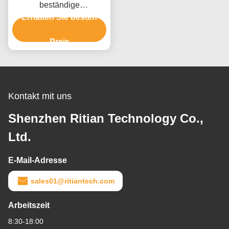
beständige
Fensterglasschutzfolie
Erhalten Sie besten
ohne Kleberrückstand
PE-Schutzfolie
Preis
Kontakt mit uns
Shenzhen Ritian Technology Co.,
Ltd.
E-Mail-Adresse
sales01@ritiantech.com
Arbeitszeit
8:30-18:00