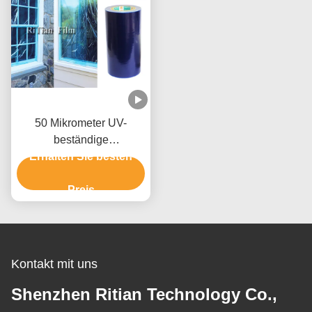
50 Mikrometer UV-
beständige
Fensterglasschutzfolie
Erhalten Sie besten
ohne Kleberrückstand
PE-Schutzfolie
Preis
Kontakt mit uns
Shenzhen Ritian Technology Co.,