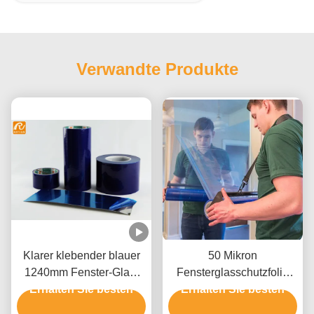
Verwandte Produkte
Klarer klebender blauer
50 Mikron
1240mm Fenster-Glas-
Fensterglasschutzfolie
Schutz-Film bruchfest
Erhalten Sie besten
Erhalten Sie besten
mit Acrylklebstoff zur
Rückstandsfreiheit und