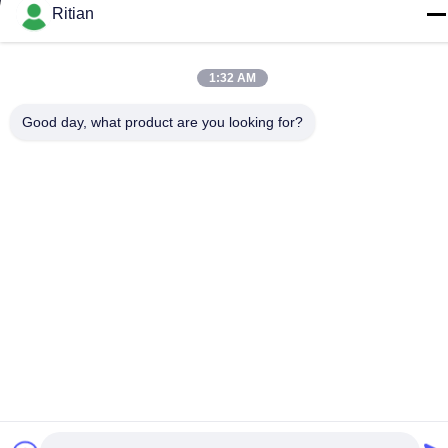
Ritian
+86-755-84080323
1:32 AM
Good day, what product are you looking for?
Gute Qualität Chinas PET-SCHÜTZENDER FILM Lieferant.
Copyright-© -2026 Shenzhen Ritian Technology Co., Ltd. . Alle
Rechte vorbehalten.
Datenschutzrichtlinie
|
Sitemap