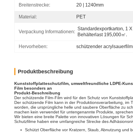
Breitenstrecke:
20 | 1240mm
Material:
PET
Standardexportkarton, 1 X 
Verpackung Informationen:
Behälterlast 195,000㎡.
Hervorheben:
schützender acrylsauerfilm
Produktbeschreibung
Kunststoffplatteschutzfilm, umweltfreundliche LDPE-Kunst
Film besonders an
Produkt-Beschreibung
Der schützende Film-Film wird für den Schutz von Kunststoff
Der schützende Film kann in der Produktionsverarbeitung, im T
worden, die ursprüngliche helle und saubere Oberfläche zu sc
machen kein verwendet für untengenannte Produkte, sprechen b
Wir bieten eine breite Palette von innovativen Lösungen für S
Schutzfilme haben eine umfangreiche Strecke des Adhäsionsn
Schützt Oberfläche vor Kratzern, Staub, Abnutzung und b