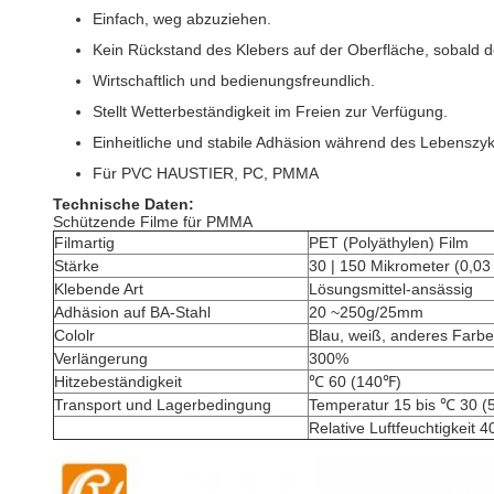
Einfach, weg abzuziehen.
Kein Rückstand des Klebers auf der Oberfläche, sobald 
Wirtschaftlich und bedienungsfreundlich.
Stellt Wetterbeständigkeit im Freien zur Verfügung.
Einheitliche und stabile Adhäsion während des Lebenszyk
Für PVC HAUSTIER, PC, PMMA
Technische Daten:
Schützende Filme für PMMA
Filmartig
PET (Polyäthylen) Film
Stärke
30 | 150 Mikrometer (0,03
Klebende Art
Lösungsmittel-ansässig
Adhäsion auf BA-Stahl
20 ~250g/25mm
Cololr
Blau, weiß, anderes Farbe
Verlängerung
300%
Hitzebeständigkeit
℃ 60 (140℉)
Transport und Lagerbedingung
Temperatur 15 bis ℃ 30 (
Relative Luftfeuchtigkeit 4