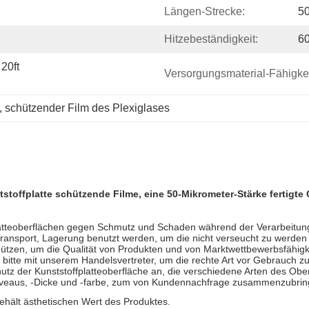
Längen-Strecke:
50
Hitzebeständigkeit:
6
20ft 
Versorgungsmaterial-Fähigkei
, 
schützender Film des Plexiglases
stoffplatte schützende Filme, eine 50-Mikrometer-Stärke fertigt
platteoberflächen gegen Schmutz und Schaden während der Verarbeitun
ransport, Lagerung benutzt werden, um die nicht verseucht zu werden M
hützen, um die Qualität von Produkten und von Marktwettbewerbsfähig
itte mit unserem Handelsvertreter, um die rechte Art vor Gebrauch zu
chutz der Kunststoffplatteoberfläche an, die verschiedene Arten des O
iveaus, -Dicke und -farbe, zum von Kundennachfrage zusammenzubrin
ehält ästhetischen Wert des Produktes.