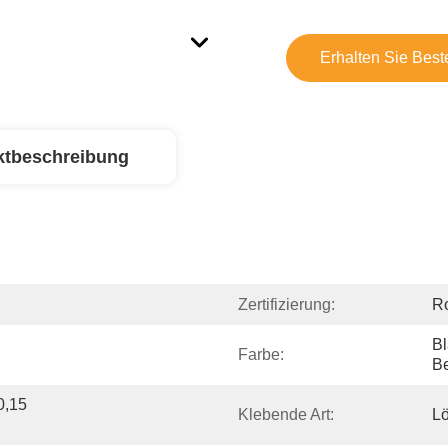
Erhalten Sie Best
ktbeschreibung
Zertifizierung:
R
Bl
Farbe:
B
,15 
Klebende Art:
Lö