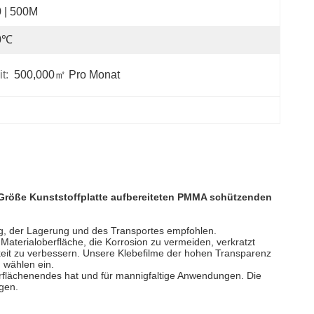
 | 500M
0℃
t:
500,000㎡ Pro Monat
e Größe Kunststoffplatte aufbereiteten PMMA schützenden
g, der Lagerung und des Transportes empfohlen.
aterialoberfläche, die Korrosion zu vermeiden, verkratzt
keit zu verbessern. Unsere Klebefilme der hohen Transparenz
 wählen ein.
berflächenendes hat und für mannigfaltige Anwendungen. Die
gen.