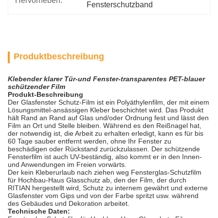
Hervorheben:
Fensterschutzband
Produktbeschreibung
Klebender klarer Tür-und Fenster-transparentes PET-blauer
schützender Film
Produkt-Beschreibung
Der Glasfenster Schutz-Film ist ein Polyäthylenfilm, der mit einem
Lösungsmittel-ansässigen Kleber beschichtet wird. Das Produkt
hält Rand an Rand auf Glas und/oder Ordnung fest und lässt den
Film an Ort und Stelle bleiben. Während es den Reißnagel hat,
der notwendig ist, die Arbeit zu erhalten erledigt, kann es für bis
60 Tage sauber entfernt werden, ohne Ihr Fenster zu
beschädigen oder Rückstand zurückzulassen. Der schützende
Fensterfilm ist auch UV-beständig, also kommt er in den Innen-
und Anwendungen im Freien vorwärts.
Der kein Kleberurlaub nach ziehen weg Fensterglas-Schutzfilm
für Hochbau-Haus Glasschutz ab, den der Film, der durch
RITIAN hergestellt wird, Schutz zu internem gewährt und externe
Glasfenster vom Gips und von der Farbe spritzt usw. während
des Gebäudes und Dekoration arbeitet.
Technische Daten: