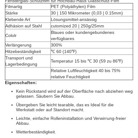
Fensterglas-Schutzfilm für Hochbau-Haus Glasschutz-Film
Filmartig
PET (Polyäthylen) Film
Stärke
30 | 150 Mikrometer (0,03 | 0.15mm)
Klebende Art
Lösungsmittel-ansässig
Adhäsion auf Stahl
cutomized 20 | 250g/25mm
Blaues oder kundengebundenes
Cololr
verfügbares
Verlängerung
300%
Hitzebeständigkeit
℃ 60 (140℉)
Transport und
Temperatur 15 bis ℃ 30 (59 zu 86℉)
Lagerbedingung
Relative Luftfeuchtigkeit 40 bis 75%
relative Feuchtigkeit
Eigenschaften:
Kein Rückstand wird auf der Oberfläche nach abziehen weg
gelassen. Säubern Sie Abbau.
Übergeben Sie leicht tearable, das es Ideal für die
Werkstatt oder auf Standort macht.
Leichte, einfache Rolleninstallation und Verwirrung-freier
Abbau.
Wetterbeständigkeit.