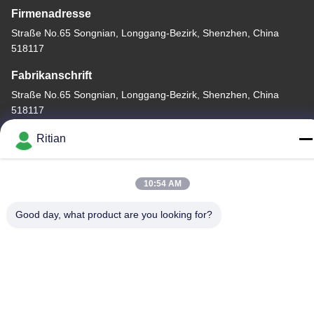
Firmenadresse
Straße No.65 Songnian, Longgang-Bezirk, Shenzhen, China
518117
Fabrikanschrift
Straße No.65 Songnian, Longgang-Bezirk, Shenzhen, China
518117
Telefon
Ritian
+86-755-84080323
10:54 AM
Good day, what product are you looking for?
Gute Qualität Chinas PET-SCHÜTZENDER FILM Lieferant.
Copyright-© -2026 Shenzhen Ritian Technology Co., Ltd. . Alle
Rechte vorbehalten.
Datenschutzrichtlinie
|
Sitemap