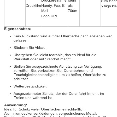
Druckereiname,
Mehr
zum Hoc
Druckfilm
Handy, Fax, E-
als
5.high kle
Mail
70um
Logo URL
Eigenschaften:
Kein Rückstand wird auf der Oberfläche nach abziehen weg
gelassen.
Säubern Sie Abbau.
Übergeben Sie leicht tearable, das es Ideal für die
Werkstatt oder auf Standort macht.
Stellen Sie ausgezeichnete Abnutzung zur Verfügung,
zerreißen Sie, verkratzen Sie, Durchbohren und
Feuchtigkeitsbeständigkeit, um zu helfen, Oberfläche zu
schützen.
Wetterbeständigkeit.
Ausgezeichneter Schutz, der der Durchfahrt Innen-, im
Freien und während ist.
Anwendung:
Ideal für Schutz vieler Oberflächen einschließlich
Aluminiumdeckenverkleidungen, vorgestrichenes Metall,