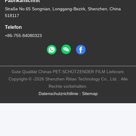
Fabrikanschrift
Straße No.65 Songnian, Longgang-Bezirk, Shenzhen, China
518117
Telefon
+86-755-84080323
Gute Qualität Chinas PET-SCHÜTZENDER FILM Lieferant.
Copyright-© -2026 Shenzhen Ritian Technology Co., Ltd. . Alle
Rechte vorbehalten.
Datenschutzrichtlinie
|
Sitemap