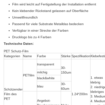
Film wird leicht auf Fertigstellung der Installation entfernt
Kein klebender Rückstand gelassen auf Oberfläche
Umweltfreundlich
Passend für viele Substrate Metalldas bedecken
Verfügbar in einer Strecke der Farben
Drucklogo bis zu 4 Farben
Technische Daten:
PET Schutz-Film
Kategorien
Name
Farbe
Stärke
Spezifikation
Klebefesti
transparent
30-
milchig
150um
PETfilm
1. etwas
black&white
klebrig
30-
blau
2.
niedrig
60um
Schützender
klebriges
Film des
1.24*200m
3.
Mediu
PET
Angebot-
4.
Mediu