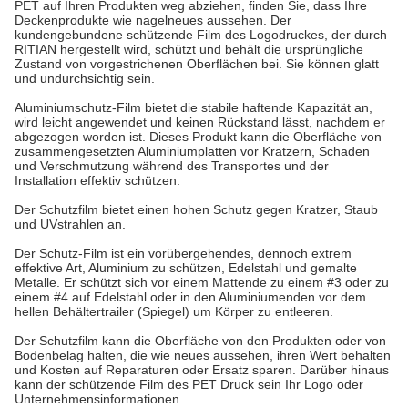
PET auf Ihren Produkten weg abziehen, finden Sie, dass Ihre
Deckenprodukte wie nagelneues aussehen. Der
kundengebundene schützende Film des Logodruckes, der durch
RITIAN hergestellt wird, schützt und behält die ursprüngliche
Zustand von vorgestrichenen Oberflächen bei. Sie können glatt
und undurchsichtig sein.
Aluminiumschutz-Film bietet die stabile haftende Kapazität an,
wird leicht angewendet und keinen Rückstand lässt, nachdem er
abgezogen worden ist. Dieses Produkt kann die Oberfläche von
zusammengesetzten Aluminiumplatten vor Kratzern, Schaden
und Verschmutzung während des Transportes und der
Installation effektiv schützen.
Der Schutzfilm bietet einen hohen Schutz gegen Kratzer, Staub
und UVstrahlen an.
Der Schutz-Film ist ein vorübergehendes, dennoch extrem
effektive Art, Aluminium zu schützen, Edelstahl und gemalte
Metalle. Er schützt sich vor einem Mattende zu einem #3 oder zu
einem #4 auf Edelstahl oder in den Aluminiumenden vor dem
hellen Behältertrailer (Spiegel) um Körper zu entleeren.
Der Schutzfilm kann die Oberfläche von den Produkten oder von
Bodenbelag halten, die wie neues aussehen, ihren Wert behalten
und Kosten auf Reparaturen oder Ersatz sparen. Darüber hinaus
kann der schützende Film des PET Druck sein Ihr Logo oder
Unternehmensinformationen.