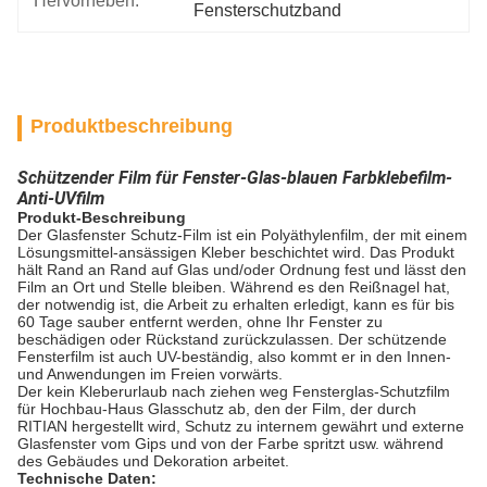
Hervorheben:
Fensterschutzband
Produktbeschreibung
Schützender Film für Fenster-Glas-blauen Farbklebefilm-
Anti-UVfilm
Produkt-Beschreibung
Der Glasfenster Schutz-Film ist ein Polyäthylenfilm, der mit einem
Lösungsmittel-ansässigen Kleber beschichtet wird. Das Produkt
hält Rand an Rand auf Glas und/oder Ordnung fest und lässt den
Film an Ort und Stelle bleiben. Während es den Reißnagel hat,
der notwendig ist, die Arbeit zu erhalten erledigt, kann es für bis
60 Tage sauber entfernt werden, ohne Ihr Fenster zu
beschädigen oder Rückstand zurückzulassen. Der schützende
Fensterfilm ist auch UV-beständig, also kommt er in den Innen-
und Anwendungen im Freien vorwärts.
Der kein Kleberurlaub nach ziehen weg Fensterglas-Schutzfilm
für Hochbau-Haus Glasschutz ab, den der Film, der durch
RITIAN hergestellt wird, Schutz zu internem gewährt und externe
Glasfenster vom Gips und von der Farbe spritzt usw. während
des Gebäudes und Dekoration arbeitet.
Technische Daten: