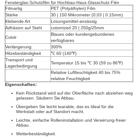
Fensterglas-Schutzfilm für Hochbau-Haus Glasschutz-Film
Filmartig
PET (Polyäthylen) Film
Stärke
30 | 150 Mikrometer (0,03 | 0.15mm)
Klebende Art
Lösungsmittel-ansässig
Adhäsion auf Stahl
cutomized 20 | 250g/25mm
Blaues oder kundengebundenes
Cololr
verfügbares
Verlängerung
300%
Hitzebeständigkeit
℃ 60 (140℉)
Transport und
Temperatur 15 bis ℃ 30 (59 zu 86℉)
Lagerbedingung
Relative Luftfeuchtigkeit 40 bis 75%
relative Feuchtigkeit
Eigenschaften:
Kein Rückstand wird auf der Oberfläche nach abziehen weg
gelassen. Säubern Sie Abbau.
Übergeben Sie leicht tearable, das es Ideal für die
Werkstatt oder auf Standort macht.
Leichte, einfache Rolleninstallation und Verwirrung-freier
Abbau.
Wetterbeständigkeit.