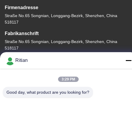
Firmenadresse
Straße No.65 Songnian, Longgang-Bezirk, Shenzhen, China
518117
Fabrikanschrift
Straße No.65 Songnian, Longgang-Bezirk, Shenzhen, China
518117
Telefon
Ritian
+86-755-84080323
3:29 PM
Good day, what product are you looking for?
Gute Qualität Chinas PET-SCHÜTZENDER FILM Lieferant.
Copyright-© -2026 Shenzhen Ritian Technology Co., Ltd. . Alle
Rechte vorbehalten.
Datenschutzrichtlinie
|
Sitemap