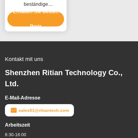
beständige
Fensterglasschutzfolie
Erhalten Sie besten
ohne Kleberrückstand
PE-Schutzfolie
Preis
Kontakt mit uns
Shenzhen Ritian Technology Co.,
Ltd.
E-Mail-Adresse
sales01@ritiantech.com
Arbeitszeit
8:30-18:00