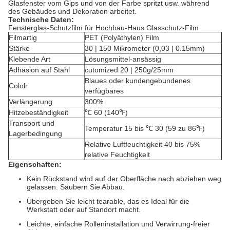
Glasfenster vom Gips und von der Farbe spritzt usw. während
des Gebäudes und Dekoration arbeitet.
Technische Daten:
Fensterglas-Schutzfilm für Hochbau-Haus Glasschutz-Film
Filmartig
PET (Polyäthylen) Film
Stärke
30 | 150 Mikrometer (0,03 | 0.15mm)
Klebende Art
Lösungsmittel-ansässig
Adhäsion auf Stahl
cutomized 20 | 250g/25mm
Blaues oder kundengebundenes
Cololr
verfügbares
Verlängerung
300%
Hitzebeständigkeit
℃ 60 (140℉)
Transport und
Temperatur 15 bis ℃ 30 (59 zu 86℉)
Lagerbedingung
Relative Luftfeuchtigkeit 40 bis 75%
relative Feuchtigkeit
Eigenschaften:
Kein Rückstand wird auf der Oberfläche nach abziehen weg
gelassen. Säubern Sie Abbau.
Übergeben Sie leicht tearable, das es Ideal für die
Werkstatt oder auf Standort macht.
Leichte, einfache Rolleninstallation und Verwirrung-freier