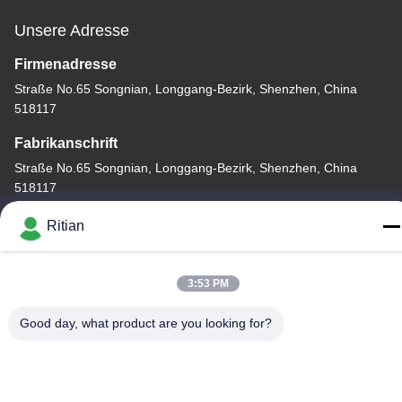
Unsere Adresse
Firmenadresse
Straße No.65 Songnian, Longgang-Bezirk, Shenzhen, China
518117
Fabrikanschrift
Straße No.65 Songnian, Longgang-Bezirk, Shenzhen, China
518117
Telefon
Ritian
+86-755-84080323
3:53 PM
Good day, what product are you looking for?
Gute Qualität Chinas PET-SCHÜTZENDER FILM Lieferant.
Copyright-© -2026 Shenzhen Ritian Technology Co., Ltd. . Alle
Rechte vorbehalten.